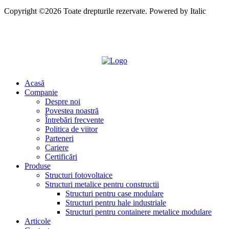
Copyright ©2026 Toate drepturile rezervate. Powered by
Italic
Acasă
Companie
Despre noi
Povestea noastră
Întrebări frecvente
Politica de viitor
Parteneri
Cariere
Certificări
Produse
Structuri fotovoltaice
Structuri metalice pentru constructii
Structuri pentru case modulare
Structuri pentru hale industriale
Structuri pentru containere metalice modulare
Articole